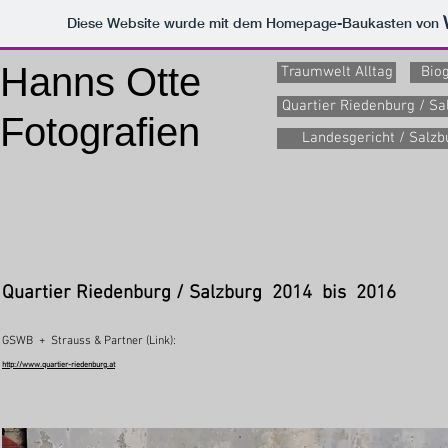
Diese Website wurde mit dem Homepage-Baukasten von
Hanns Otte
Traumwelt Alltag
Biog
Quartier Riedenburg / Sa
Fotografien
Landesgericht / Salzb
Quartier Riedenburg / Salzburg 2014 bis 2016
GSWB + Strauss & Partner (Link):
http://www.quartier-riedenburg.at